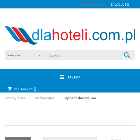
ZAREJESTRUJ SIĘ
ZALOGUJ SIĘ
MENU
0
MÓJ KOSZYK:
Strona główna
Służba pięter
Mydła do dozowników