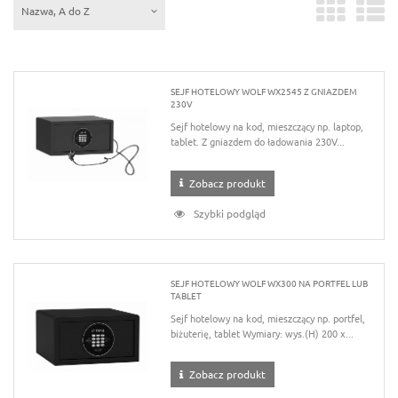
Nazwa, A do Z
SEJF HOTELOWY WOLF WX2545 Z GNIAZDEM
230V
Sejf hotelowy na kod, mieszczący np. laptop,
tablet. Z gniazdem do ładowania 230V...
Zobacz produkt
Szybki podgląd
SEJF HOTELOWY WOLF WX300 NA PORTFEL LUB
TABLET
Sejf hotelowy na kod, mieszczący np. portfel,
biżuterię, tablet Wymiary: wys.(H) 200 x...
Zobacz produkt