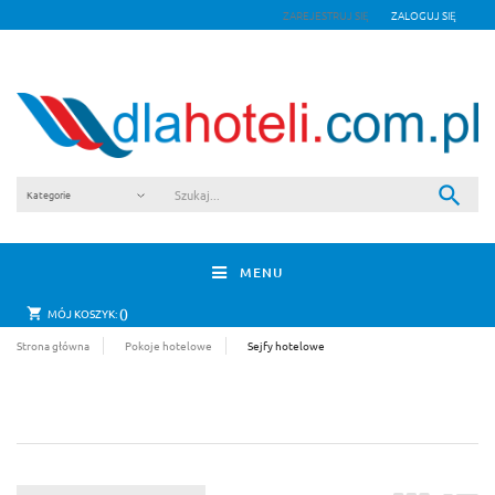
ZAREJESTRUJ SIĘ
ZALOGUJ SIĘ
MENU
0
MÓJ KOSZYK:
Strona główna
Pokoje hotelowe
Sejfy hotelowe