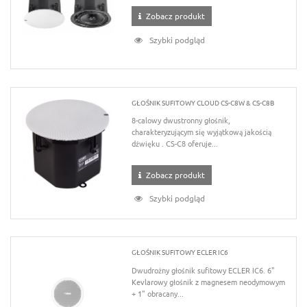
Zobacz produkt
Szybki podgląd
GŁOŚNIK SUFITOWY CLOUD CS-C8W & CS-C8B
8-calowy dwustronny głośnik,
charakteryzującym się wyjątkową jakością
dźwięku . CS-C8 oferuje...
Zobacz produkt
Szybki podgląd
GŁOŚNIK SUFITOWY ECLER IC6
Dwudrożny głośnik sufitowy ECLER IC6. 6"
Kevlarowy głośnik z magnesem neodymowym
+ 1" obracany...