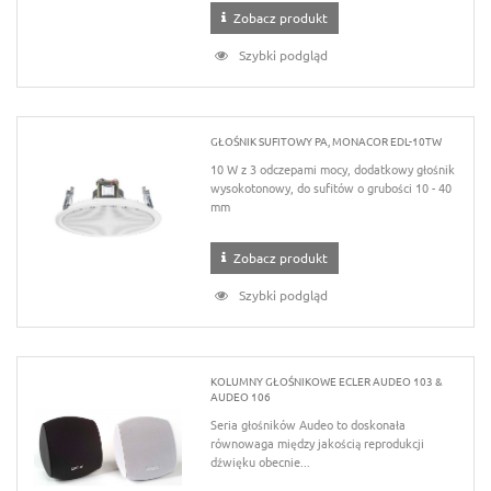
Zobacz produkt
Szybki podgląd
GŁOŚNIK SUFITOWY PA, MONACOR EDL-10TW
10 W z 3 odczepami mocy, dodatkowy głośnik
wysokotonowy, do sufitów o grubości 10 - 40
mm
Zobacz produkt
Szybki podgląd
KOLUMNY GŁOŚNIKOWE ECLER AUDEO 103 &
AUDEO 106
Seria głośników Audeo to doskonała
równowaga między jakością reprodukcji
dźwięku obecnie...