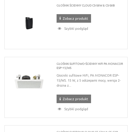
GŁOŚNIK ŚCIENNY CLOUD CS-S6W & CS-S6B
Zobacz produkt
Szybki podgląd
GŁOŚNIK SUFITOWO-ŚCIENNY HIFI PA MONACOR
ESP-15/WS
Głośniki sufitowe HiFi, PA MONACOR ESP-
15/WS. 15 W, z 5 odczepami mocy, wersja 2-
drożna z...
Zobacz produkt
Szybki podgląd
GŁOŚNIK SUFITOWY CLOUD CS-C3W & CS-C3B