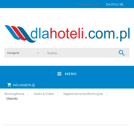
ZAREJESTRUJ SIĘ
ZALOGUJ SIĘ
MENU
0
MÓJ KOSZYK:
Strona główna
Audio & Video
Nagłośnienie konferencyjne
Głośniki