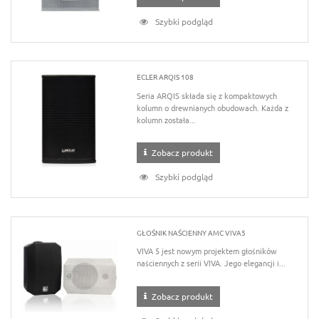
Szybki podgląd
ECLER ARQIS 108
Seria ARQIS składa się z kompaktowych
kolumn o drewnianych obudowach. Każda z
kolumn została...
Zobacz produkt
Szybki podgląd
GŁOŚNIK NAŚCIENNY AMC VIVA5
VIVA 5 jest nowym projektem głośników
naściennych z serii VIVA. Jego elegancji i...
Zobacz produkt