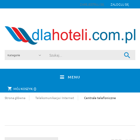
ZAREJESTRUJ SIĘ
ZALOGUJ SIĘ
MENU
0
MÓJ KOSZYK:
Strona główna
Telekomunikacja i Internet
Centrale telefoniczne