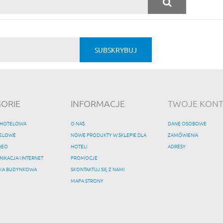
ORIE
INFORMACJE
TWOJE KON
 HOTELOWA
O NAS
DANE OSOBOWE
TELOWE
NOWE PRODUKTY W SKLEPIE DLA
ZAMÓWIENIA
DEO
HOTELI
ADRESY
IKACJA I INTERNET
PROMOCJE
KA BUDYNKOWA
SKONTAKTUJ SIĘ Z NAMI
MAPA STRONY