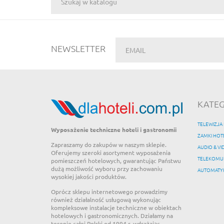
NEWSLETTER
KATEG
TELEWIZJA
Wyposażenie techniczne hoteli i gastronomii
ZAMKI HO
Zapraszamy do zakupów w naszym sklepie.
AUDIO & VI
Oferujemy szeroki asortyment wyposażenia
TELEKOMUN
pomieszczeń hotelowych, gwarantując Państwu
dużą możliwość wyboru przy zachowaniu
AUTOMATY
wysokiej jakości produktów.
Oprócz sklepu internetowego prowadzimy
również działalność usługową wykonując
kompleksowe instalacje techniczne w obiektach
hotelowych i gastronomicznych. Działamy na
terenie całej Polski od 1994 r. wdrażając