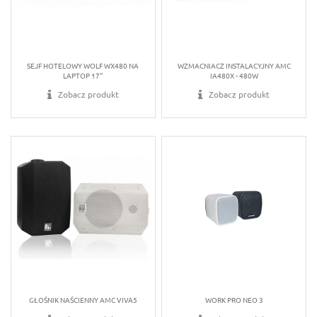
SEJF HOTELOWY WOLF WX480 NA
WZMACNIACZ INSTALACYJNY AMC
LAPTOP 17''
IA480X - 480W
Zobacz produkt
Zobacz produkt
GŁOŚNIK NAŚCIENNY AMC VIVA5
WORK PRO NEO 3