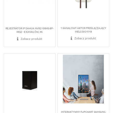
1 KANAŁOWY AKTOR PRZEŁĄCZAJĄCY
REJESTRATOR IP DAHUA NVR2108HS-8P-
INELS SA3-01B
4KS2 - 8 KANAŁÓW, 4K
Zobacz produkt
Zobacz produkt
INTERAKTYWNY FLIPCHART SAMSUNG