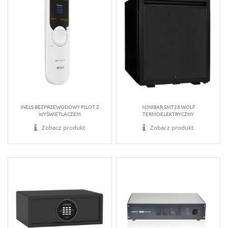
INELS BEZPRZEWODOWY PILOT Z
MINIBAR SMT28 WOLF
WYŚWIETLACZEM
TERMOELEKTRYCZNY
Zobacz produkt
Zobacz produkt