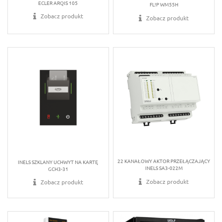
ECLER ARQIS 105
FL!P WM55H
Zobacz produkt
Zobacz produkt
22 KANAŁOWY AKTOR PRZEŁĄCZAJĄCY
INELS SZKLANY UCHWYT NA KARTĘ
INELS SA3-022M
GCH3-31
Zobacz produkt
Zobacz produkt