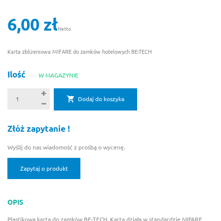
6,00 zł
Netto
Karta zbliżeniowa MIFARE do zamków hotelowych BE-TECH
Ilość
W MAGAZYNIE
Dodaj do koszyka
Złóż zapytanie !
Wyślij do nas wiadomość z prośbą o wycenę.
Zapytaj o produkt
OPIS
Plastikowa karta do zamków BE-TECH. Karta działa w standardzie MIFARE